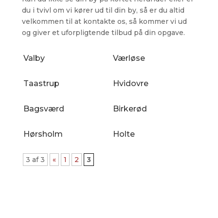
du i tvivl om vi kører ud til din by, så er du altid
velkommen til at kontakte os, så kommer vi ud
og giver et uforpligtende tilbud på din opgave.
Valby
Værløse
Taastrup
Hvidovre
Bagsværd
Birkerød
Hørsholm
Holte
3 af 3
«
1
2
3